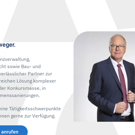
weger.
enzverwaltung,
cht sowie Bau- und
verlässlicher Partner zur
lgreichen Lösung komplexer
 der Konkursmasse, in
hmenssanierungen.
meine Tätigkeitsschwerpunkte
Ihnen gerne zur Verfügung.
t anrufen